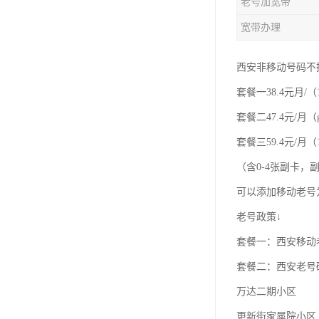
老号加宽带
宽带办理
西安非移动号码不
套餐一38.4元月/（
套餐二47.4元/月（
套餐三59.4元/月（1
（含0-4张副卡
可以添加移动老号
老号政策↓
套餐一：西安移动老
套餐二：西安老号
万达二期小区
更新街家属院小区