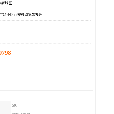
市新城区
*广场小区西安移动宽带办理
9798
50元