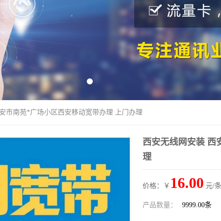
西安市南苑*广场小区西安移动宽带办理 上门办理
西安无线网安装 西
理
16.00
价格：￥
元/条
产品数量：
9999.00条