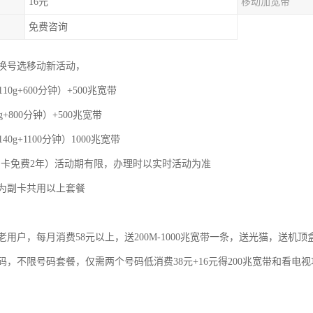
16元
移动加宽带
免费咨询
换号选移动新活动，
110g+600分钟）+500兆宽带
g+800分钟）+500兆宽带
40g+1100分钟）1000兆宽带
，副卡免费2年）活动期有限，办理时以实时活动为准
为副卡共用以上套餐
用户，每月消费58元以上，送200M-1000兆宽带一条，送光猫，送机顶
码，不限号码套餐，仅需两个号码低消费38元+16元得200兆宽带和看电