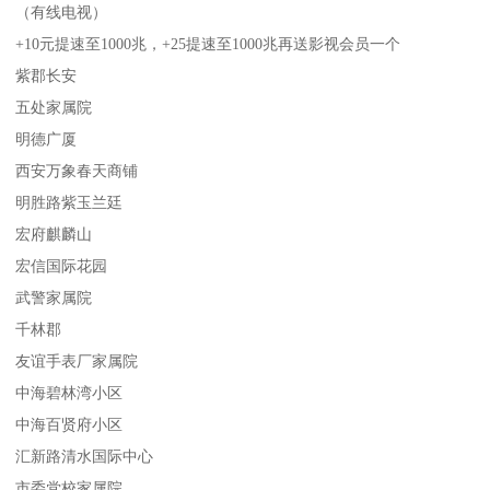
（有线电视）
+10元提速至1000兆，+25提速至1000兆再送影视会员一个
紫郡长安
五处家属院
明德广厦
西安万象春天商铺
明胜路紫玉兰廷
宏府麒麟山
宏信国际花园
武警家属院
千林郡
友谊手表厂家属院
中海碧林湾小区
中海百贤府小区
汇新路清水国际中心
市委党校家属院