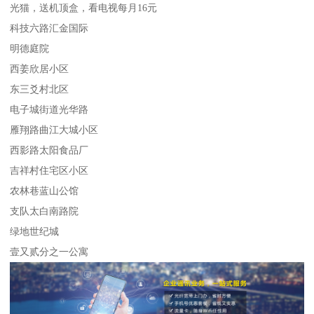
光猫，送机顶盒，看电视每月16元
科技六路汇金国际
明德庭院
西姜欣居小区
东三爻村北区
电子城街道光华路
雁翔路曲江大城小区
西影路太阳食品厂
吉祥村住宅区小区
农林巷蓝山公馆
支队太白南路院
绿地世纪城
壹又贰分之一公寓