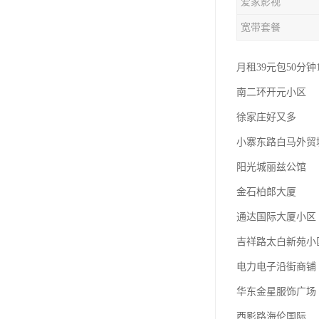
爱家影视
宽带套餐
月租39元包50分钟
南二环开元小区
徐家庄好又多
小寨东路白马外贸
阳光城丽兹公馆
金石柏郎大厦
通达国际大厦小区
吉祥路太白新苑小
电力电子沿街商铺
华东金星服饰广场
西影路海伦国际