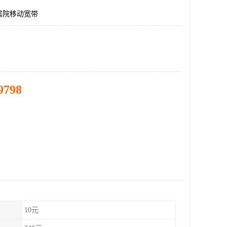
属院移动宽带
9798
10元