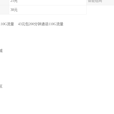
25元
智能组网
38元
110G流量 43元包200分钟通话110G流量
城
区