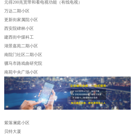
元得200兆宽带和看电视功能（有线电视）
万达二期小区
更新街家属院小区
西安院碑林小区
建西街中煤科工
湖景嘉苑二期小区
南院门社区二期小区
骡马市路戏曲研究院
南苑中央广场小区
紫落澜庭小区
贝特大厦