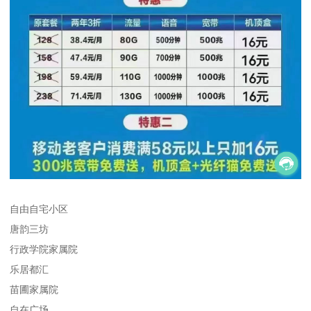
自由自宅小区
唐韵三坊
行政学院家属院
乐居都汇
苗圃家属院
自在广场