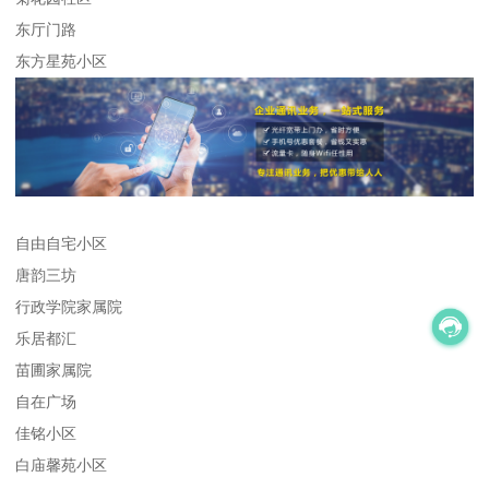
东厅门路
东方星苑小区
自由自宅小区
唐韵三坊
行政学院家属院
乐居都汇
苗圃家属院
自在广场
佳铭小区
白庙馨苑小区