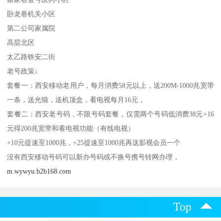
卧龙巷机关小区
第二公司家属院
高层北区
太乙路铁安二街
老号政策↓
套餐一：西安移动老用户，每月消费58元以上，送200M-1000兆宽带
一条，送光猫，送机顶盒，看电视每月16元，
套餐二：西安老号码，不限号码套餐，仅需两个号码低消费38元+16
元得200兆宽带和看电视功能（有线电视）
+10元提速至1000兆，+25提速至1000兆再送影视会员一个
没有西安移动号码可以新办号码或不换号携号转网办理，
m.wywyu.b2b168.com
Top