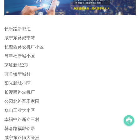
长乐路新都汇
咸宁东路咸宁湾
长缨西路农机厂小区
等幸福新城小区
茅坡新城2期
蓝关镇新城村
阳光新城小区
长缨西路农机厂
公园北路百禾家园
华山工业大小区
幸福中路新立三村
韩森路福邸铭居
咸宁东路恒大绿洲