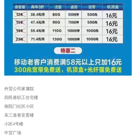
外贸公司家属院
四民巷职工住宅楼
南院门社区小区
东三道巷安置楼
小区4号楼
中贸广场