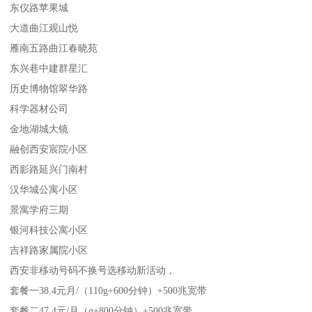
东仪路苹果城
大道曲江观山悦
雁南五路曲江春晓苑
东兴巷中建群星汇
历史博物馆翠华路
科学器材公司
金地湖城大镜
融创西安宸院小区
西影路延兴门南村
汉华城公寓小区
景寓学府三期
银河科技公寓小区
吉祥路家属院小区
西安非移动号码不换号选移动新活动，
套餐一38.4元月/（110g+600分钟）+500兆宽带
套餐二47.4元/月（g+800分钟）+500兆宽带