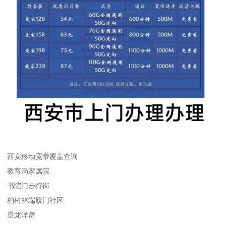
西安移动宽带覆盖查询
教育局家属院
书院门步行街
柏树林端履门社区
景龙洋房