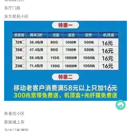
东厅门路
东方星苑小区
朱雀坊小区
新旅城上东
马坊门家属院