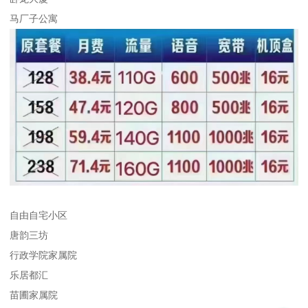
马厂子公寓
自由自宅小区
唐韵三坊
行政学院家属院
乐居都汇
苗圃家属院