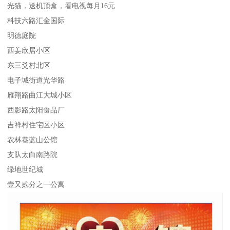
光猫，送机顶盒，看电视每月16元
科技六路汇金国际
明德庭院
西姜欣居小区
东三爻村北区
电子城街道光华路
雁翔路曲江大城小区
西影路太阳食品厂
吉祥村住宅区小区
农林巷蓝山公馆
支队太白南路院
绿地世纪城
壹又贰分之一公寓