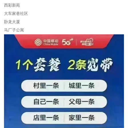
西彩新苑
大车家巷社区
卧龙大厦
马厂子公寓