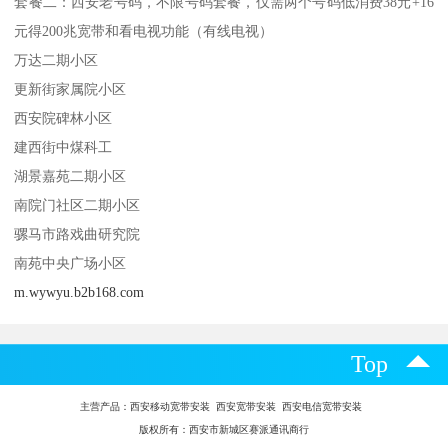
套餐二：西安老号码，不限号码套餐，仅需两个号码低消费38元+16
元得200兆宽带和看电视功能（有线电视）
万达二期小区
更新街家属院小区
西安院碑林小区
建西街中煤科工
湖景嘉苑二期小区
南院门社区二期小区
骡马市路戏曲研究院
南苑中央广场小区
m.wywyu.b2b168.com
Top
主营产品：
西安移动宽带安装 西安宽带安装 西安电信宽带安装
版权所有：西安市新城区赛派通讯商行