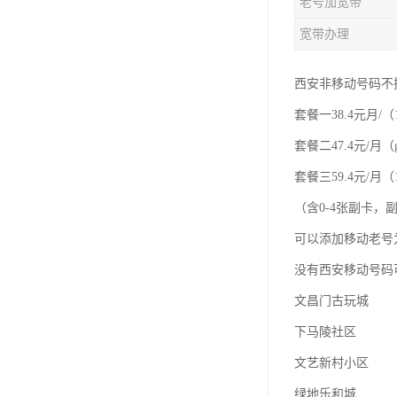
老号加宽带
宽带办理
西安非移动号码不
套餐一38.4元月/（
套餐二47.4元/月（
套餐三59.4元/月（1
（含0-4张副卡
可以添加移动老号
没有西安移动号码
文昌门古玩城
下马陵社区
文艺新村小区
绿地乐和城