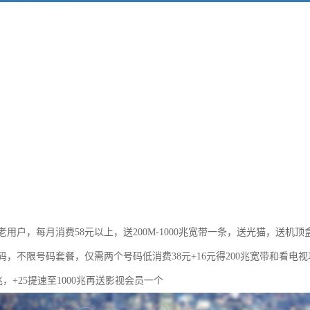
用户，每月消费58元以上，送200M-1000兆宽带一条，送光猫，送机顶
码，不限号码套餐，仅需两个号码低消费38元+16元得200兆宽带和看电
0兆，+25提速至1000兆再送影视会员一个