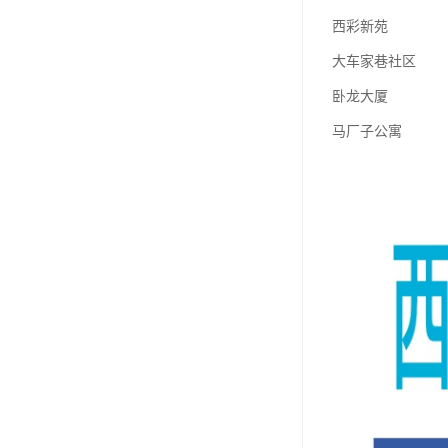
西彩新苑
大车家巷社区
卧龙大厦
马厂子公寓