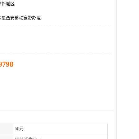
市新城区
东星西安移动宽带办理
9798
50元