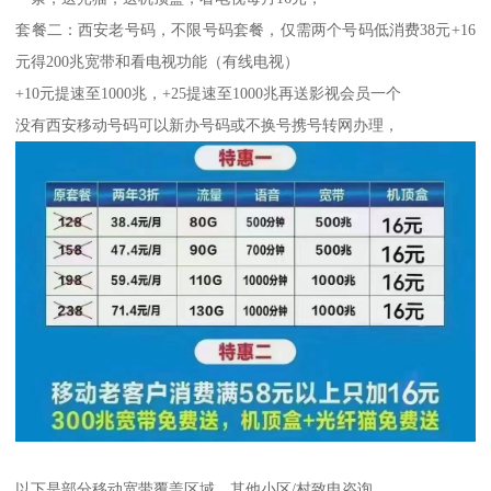
套餐二：西安老号码，不限号码套餐，仅需两个号码低消费38元+16
元得200兆宽带和看电视功能（有线电视）
+10元提速至1000兆，+25提速至1000兆再送影视会员一个
没有西安移动号码可以新办号码或不换号携号转网办理，
以下是部分移动宽带覆盖区域，其他小区/村致电咨询