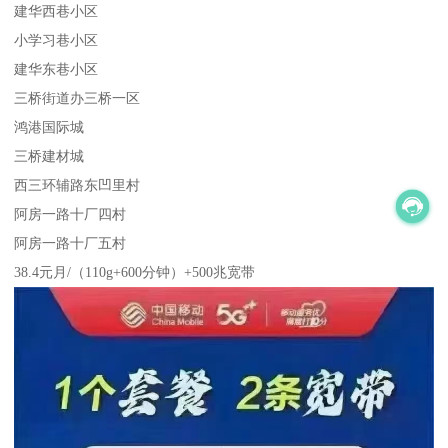
建华西巷小区
小学习巷小区
建华东巷小区
三桥街道办三桥一区
鸿港国际城
三桥建材城
西三环辅路东凹里村
阿房一路十厂四村
阿房一路十厂五村
38.4元月/（110g+600分钟）+500兆宽带