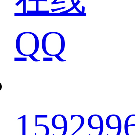
QQ
159299