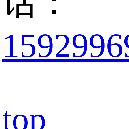
话：
1592996
top