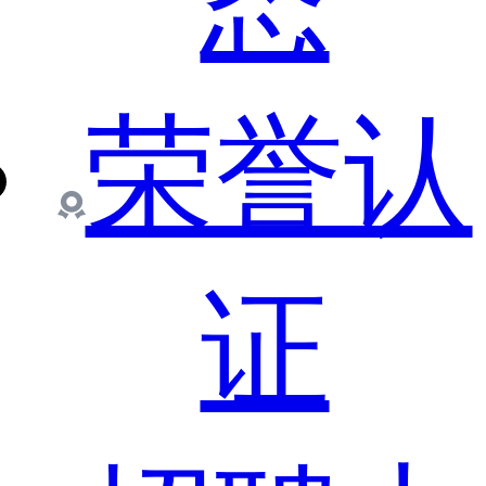
态
荣誉认
证