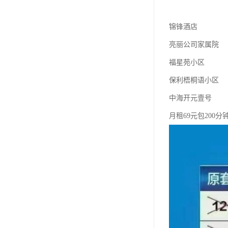
锦锋酒店
亮丽公司家属院
福星苑小区
保利梧桐语小区
中海开元壹号
月租69元包200分钟