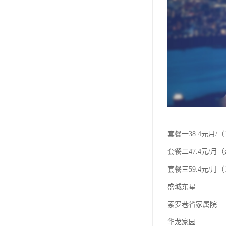
套餐一38.4元月/（
套餐二47.4元/月（
套餐三59.4元/月（1
盛城东星
索罗巷省家属院
华龙家园