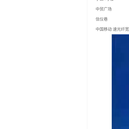
中贸广场
信仪巷
中国移动:速光纤