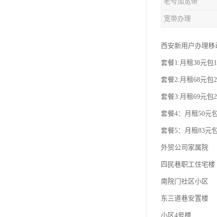
老号加宽带
宽带办理
西安新用户办理移
套餐1:月租38元包1
套餐2:月租68元包2
套餐3:月租69元包2
套餐4：月租50元包
套餐5：月租83元包
外贸公司家属院
四民巷职工住宅楼
南院门社区小区
东三道巷安置楼
小区4号楼