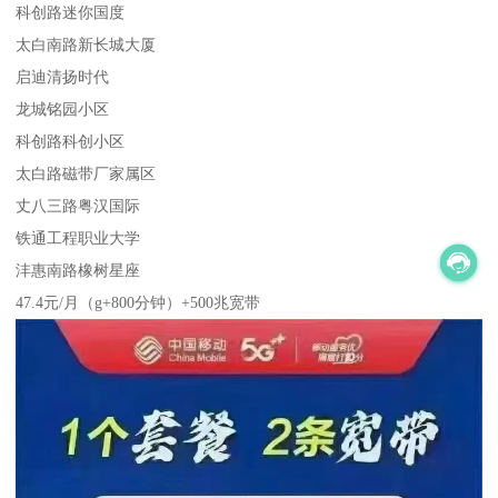
科创路迷你国度
太白南路新长城大厦
启迪清扬时代
龙城铭园小区
科创路科创小区
太白路磁带厂家属区
丈八三路粤汉国际
铁通工程职业大学
沣惠南路橡树星座
47.4元/月（g+800分钟）+500兆宽带