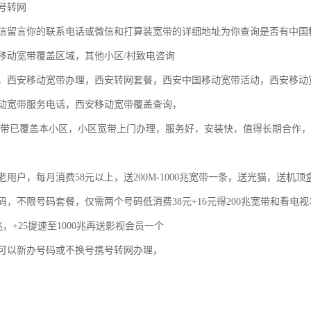
号转网
信留言你的联系电话或微信和打算装宽带的详细地址为你查询是否有中国
移动宽带覆盖区域，其他小区/村致电咨询
，西安移动宽带办理，西安转网套餐，西安中国移动宽带活动，西安移动
动宽带服务电话，西安移动宽带覆盖查询，
宽带已覆盖本小区，小区宽带上门办理，服务好，安装快，值得长期合作
用户，每月消费58元以上，送200M-1000兆宽带一条，送光猫，送机顶
码，不限号码套餐，仅需两个号码低消费38元+16元得200兆宽带和看电
0兆，+25提速至1000兆再送影视会员一个
可以新办号码或不换号携号转网办理，