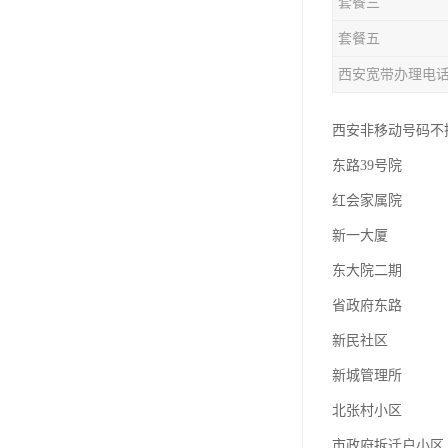
套餐三
套餐五
西安宽带办理电
西安非移动号码不换号
东路39号院
红会家属院
新一大厦
东大院二期
省政府东路
新民社区
新城管理所
北张村小区
市政府拆迁户小区