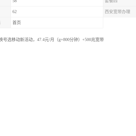
58
套餐四
62
西安宽带办理
话
首页
选移动新活动，47.4元/月（g+800分钟）+500兆宽带