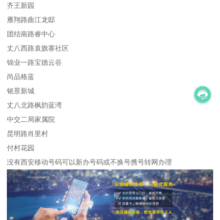
齐王新园
雁翔路曲江龙邸
团结南路睿中心
丈八西路袁旗寨社区
锦业一路宝德云谷
尚品格蓝
铭景新城
丈八北路枫韵蓝湾
中交二局家属院
昆明路肖里村
付村花园
没有西安移动号码可以新办号码或不换号携号转网办理