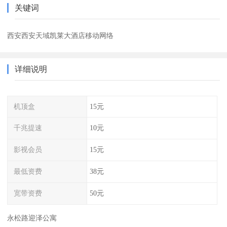
关键词
西安西安天域凯莱大酒店移动网络
详细说明
机顶盒
15元
千兆提速
10元
影视会员
15元
最低资费
38元
宽带资费
50元
永松路迎泽公寓