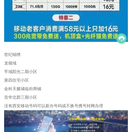
世纪锦绣
龙领域
芊域阳光二期小区
第四住宅小区
金科天籁城临街商铺
浩华北郡三期小区
没有西安移动号码可以新办号码或不换号携号转网办理