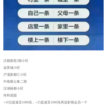
汉都新苑3期小区
远景城小区
浐灞新都汇小区
中南紫云集二期
汉湖丽都小区
祥和居园
+10元提速至1000兆，+25提速至1000兆再送影视会员一个