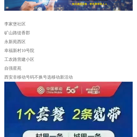
李家堡社区
矿山路缇香郡
永新苑西区
幸福新村10号院
工农路营建小区
自强星苑
西安非移动号码不换号选移动新活动