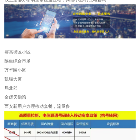
赛高街区小区
陕重综合市场
万华园小区
凯瑞大厦
局北郊
金辉天鹅湾
西安新用户办理移动套餐，流量多