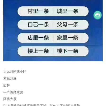
太元路南康小区
紫苑龙庭
园林
丰产路师家营
阿房大厦
以上是部分移动宽带覆盖区域，其他小区/村致电咨询