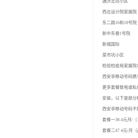
通济北坊小区
西北设计院家属院
东二路16和18号院
新中东巷1号院
新城国际
菜市坑小区
检验检疫局家属院
西安非移动号码携
更多套餐致电或私
安装，以下是部分
西安非移动号码不
套餐一38.4元月/（
套餐二47.4元/月（