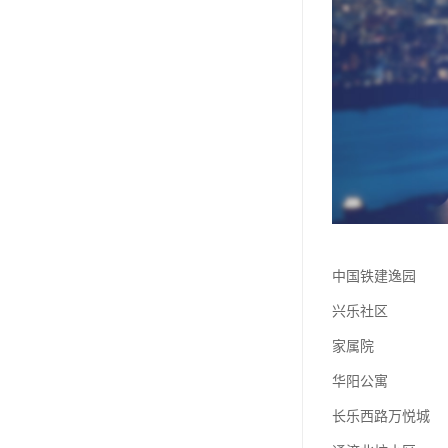
中国铁建逸园
兴乐社区
家属院
华阳公寓
长乐西路万悦城