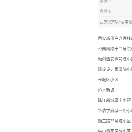
套餐三
套餐五
西安宽带办理电
西安新用户办理移动
公园南路十二号院
融创西安壹号院小
建设设计家属院小
长城区小区
沁水新城
珠江新城摩卡小镇
华清学府城三期小
勤工路25号院小区
供电段家属院小区