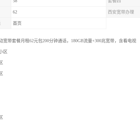
58
套餐四
62
西安宽带办理
话
首页
宽带套餐月租62元包200分钟通话，180GB流量+300兆宽带，含看电视
小区
区
区
区