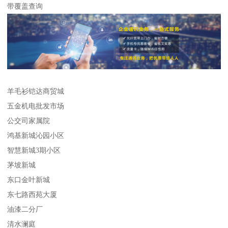
带覆盖查询
羊毛衫铠达商贸城
五金机电批发市场
公交司家属院
鸿基新城沁园小区
智慧新城3期小区
茅坡新城
东口金叶新城
东七路西苑大厦
油漆二分厂
清水澜庭