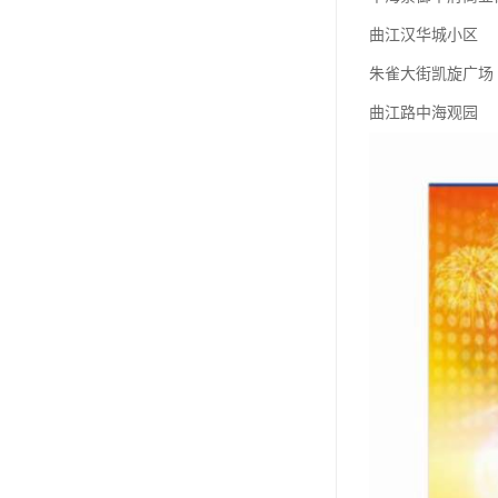
曲江汉华城小区
朱雀大街凯旋广场
曲江路中海观园