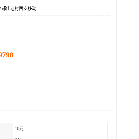
路郝佳老村西安移动
9798
10元