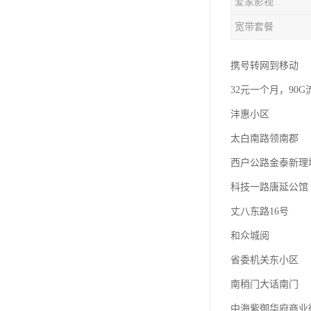
爱家影视
宽带套餐
携号转网到移动
32元一个月，90G
沣惠小区
太白南路领南郡
西户公路金泰新理
科技一路唐延公馆
丈八东路16号
和众城阅
省委机关东小区
南稍门大话南门
中海紫御华府商业