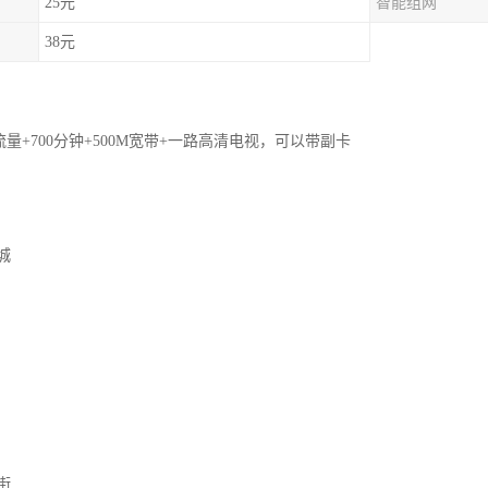
25元
智能组网
38元
流量+700分钟+500M宽带+一路高清电视，可以带副卡
城
街