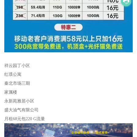
祥云园丁小区
红璞公寓
秦北市场三期
家属楼
永新苑雅居小区
盛大油气有限公司
月租68元包220 G流量