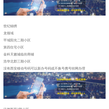
世纪锦绣
龙领域
芊域阳光二期小区
第四住宅小区
金科天籁城临街商铺
浩华北郡三期小区
没有西安移动号码可以新办号码或不换号携号转网办理