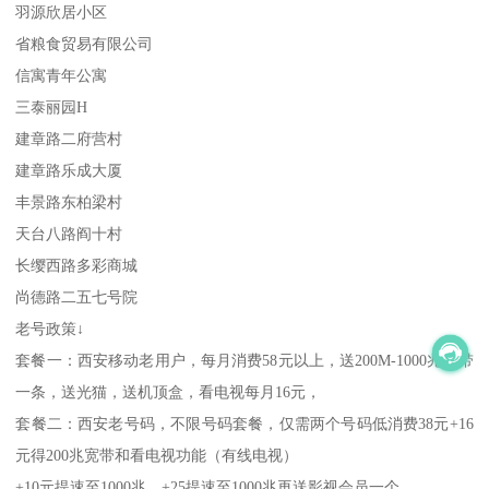
羽源欣居小区
省粮食贸易有限公司
信寓青年公寓
三泰丽园H
建章路二府营村
建章路乐成大厦
丰景路东柏梁村
天台八路阎十村
长缨西路多彩商城
尚德路二五七号院
老号政策↓
套餐一：西安移动老用户，每月消费58元以上，送200M-1000兆宽带
一条，送光猫，送机顶盒，看电视每月16元，
套餐二：西安老号码，不限号码套餐，仅需两个号码低消费38元+16
元得200兆宽带和看电视功能（有线电视）
+10元提速至1000兆，+25提速至1000兆再送影视会员一个