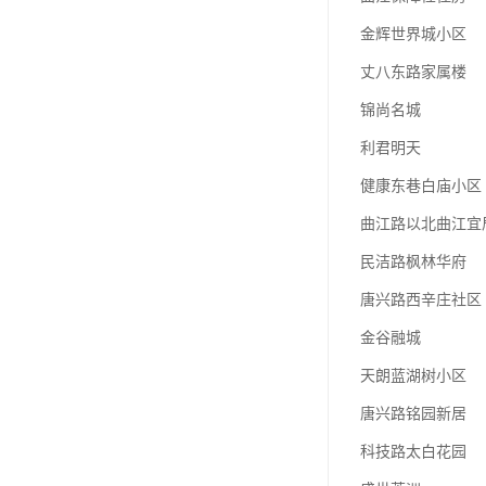
金辉世界城小区
丈八东路家属楼
锦尚名城
利君明天
健康东巷白庙小区
曲江路以北曲江宜
民洁路枫林华府
唐兴路西辛庄社区
金谷融城
天朗蓝湖树小区
唐兴路铭园新居
科技路太白花园