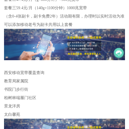
套餐三59.4元/月（140g+1100分钟）1000兆宽带
（含0-4张副卡，副卡免费2年）活动期有限，办理时以实时活动为准
可以添加移动老号为副卡共用以上套餐
西安移动宽带覆盖查询
教育局家属院
书院门步行街
柏树林端履门社区
景龙洋房
太白馨苑