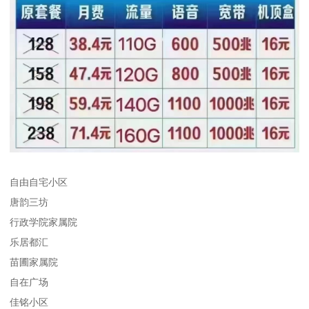
自由自宅小区
唐韵三坊
行政学院家属院
乐居都汇
苗圃家属院
自在广场
佳铭小区