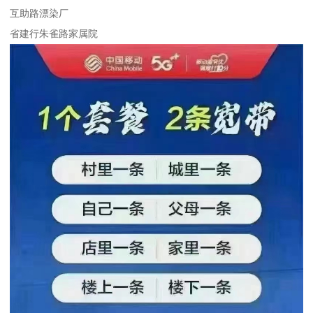
互助路漂染厂
省建行朱雀路家属院