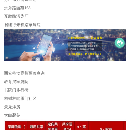
永乐路丽苑168
互助路漂染厂
省建行朱雀路家属院
西安移动宽带覆盖查询
教育局家属院
书院门步行街
柏树林端履门社区
景龙洋房
太白馨苑