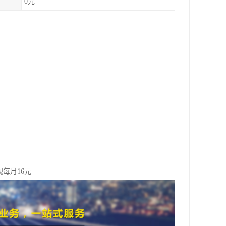
0元
视每月16元