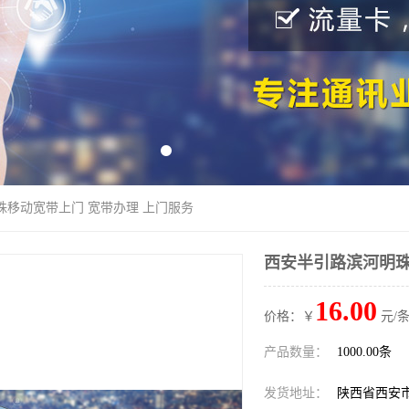
珠移动宽带上门 宽带办理 上门服务
西安半引路滨河明珠
16.00
价格：￥
元/条
产品数量：
1000.00条
发货地址：
陕西省西安