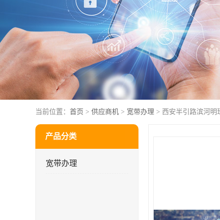
当前位置：
首页
>
供应商机
>
宽带办理
> 西安半引路滨河明
产品分类
宽带办理