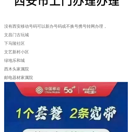
没有西安移动号码可以新办号码或不换号携号转网办理，
文昌门古玩城
下马陵社区
文艺新村小区
绿地乐和城
西木头家属院
邮电器材家属院