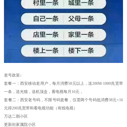
老号政策↓
套餐一：西安移动老用户，每月消费58元以上，送200M-1000兆宽带
一条，送光猫，送机顶盒，看电视每月16元，
套餐二：西安老号码，不限号码套餐，仅需两个号码低消费38元+16
元得200兆宽带和看电视功能（有线电视）
万达二期小区
更新街家属院小区