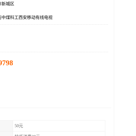
市新城区
街中煤科工西安移动有线电视
9798
50元