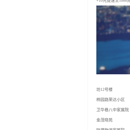
+10元提速至100
坊12号楼
柿园路荣达小区
卫华巷八中家属院
金茂晓苑