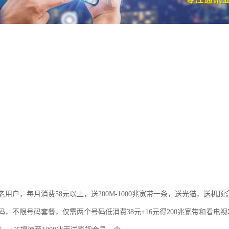
用户，每月消费58元以上，送200M-1000兆宽带一条，送光猫，送机顶
码，不限号码套餐，仅需两个号码低消费38元+16元得200兆宽带和看电