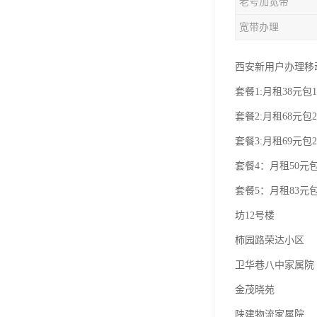
老号加宽带
宽带办理
西安新用户办理移
套餐1:月租38元包1
套餐2:月租68元包2
套餐3:月租69元包2
套餐4：月租50元包
套餐5：月租83元包
坊12号楼
柿园路荣达小区
卫华巷八中家属院
金茂晓苑
陕建物流家属院