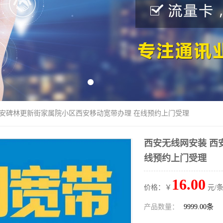
西安碑林更新街家属院小区西安移动宽带办理 在线预约上门受理
西安无线网安装 西
线预约上门受理
16.00
价格：￥
元/条
产品数量：
9999.00条