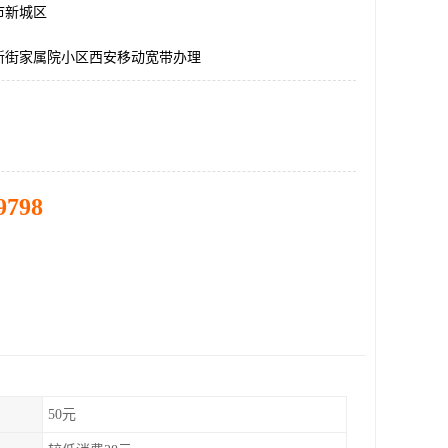
市新城区
新街家属院小区西安移动宽带办理
9798
50元