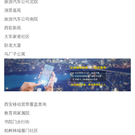
旅游汽车公司北院
湖景嘉苑
旅游汽车公司南院
西彩新苑
大车家巷社区
卧龙大厦
马厂子公寓
西安移动宽带覆盖查询
教育局家属院
书院门步行街
柏树林端履门社区