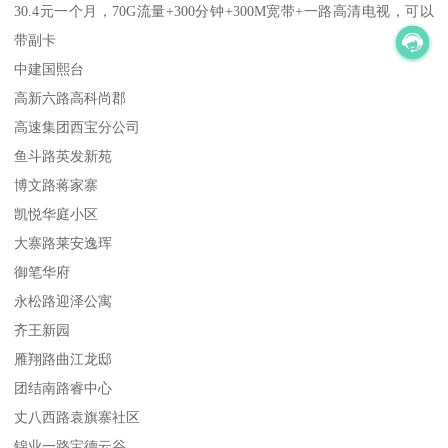
30.4元一个月，70G流量+300分钟+300M宽带+一路高清电视，可以
带副卡
中建国熙台
高新六路高科尚郡
高速集团西宝分公司
鱼斗路英发新苑
博文路蒋家寨
凯悦华庭小区
大寨路莱安逸珲
御笔华府
永松路迎泽公寓
齐王新园
雁翔路曲江龙邸
团结南路睿中心
丈八西路袁旗寨社区
锦业一路宝德云谷