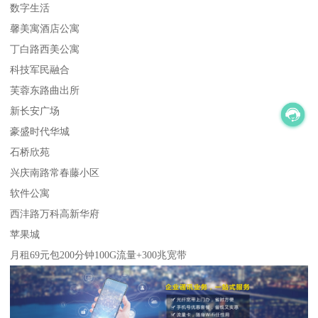
数字生活
馨美寓酒店公寓
丁白路西美公寓
科技军民融合
芙蓉东路曲出所
新长安广场
豪盛时代华城
石桥欣苑
兴庆南路常春藤小区
软件公寓
西沣路万科高新华府
苹果城
月租69元包200分钟100G流量+300兆宽带