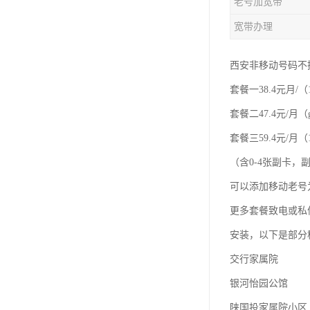
老号加宽带
宽带办理
西安非移动号码不
套餐一38.4元月/（
套餐二47.4元/月（
套餐三59.4元/月（1
（含0-4张副卡
可以添加移动老号
更多套餐致电或私
安装，以下是部分
交行家属院
银河怡园公馆
陕国投家属院小区