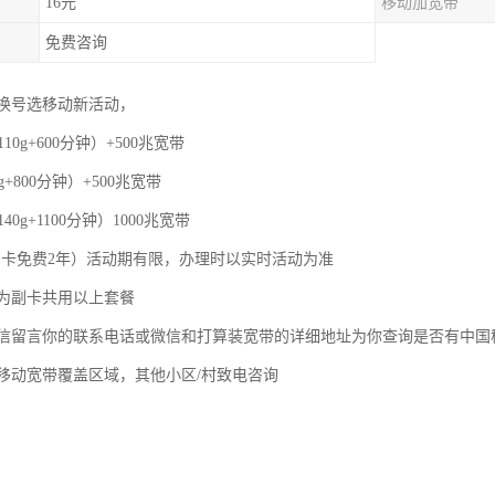
16元
移动加宽带
免费咨询
换号选移动新活动，
110g+600分钟）+500兆宽带
g+800分钟）+500兆宽带
40g+1100分钟）1000兆宽带
，副卡免费2年）活动期有限，办理时以实时活动为准
为副卡共用以上套餐
信留言你的联系电话或微信和打算装宽带的详细地址为你查询是否有中国
移动宽带覆盖区域，其他小区/村致电咨询