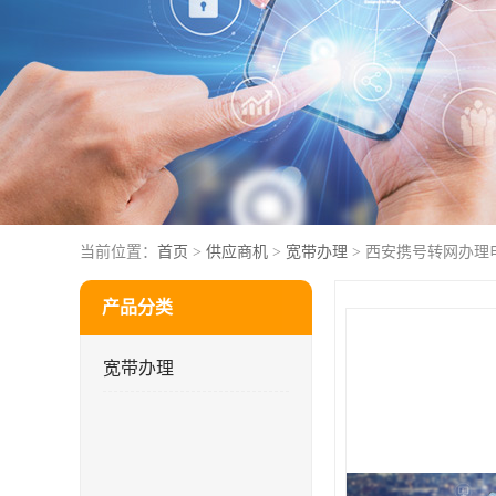
当前位置：
首页
>
供应商机
>
宽带办理
> 西安携号转网办理
产品分类
宽带办理