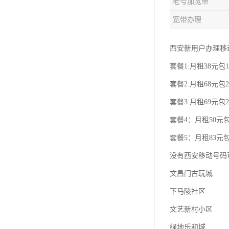
老号加宽带
宽带办理
西安新用户办理移
套餐1:月租38元包1
套餐2:月租68元包2
套餐3:月租69元包2
套餐4：月租50元包
套餐5：月租83元包
没有西安移动号码
文昌门古玩城
下马陵社区
文艺新村小区
绿地乐和城