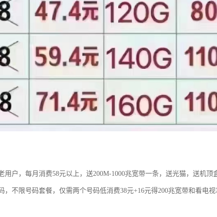
用户，每月消费58元以上，送200M-1000兆宽带一条，送光猫，送机顶
码，不限号码套餐，仅需两个号码低消费38元+16元得200兆宽带和看电