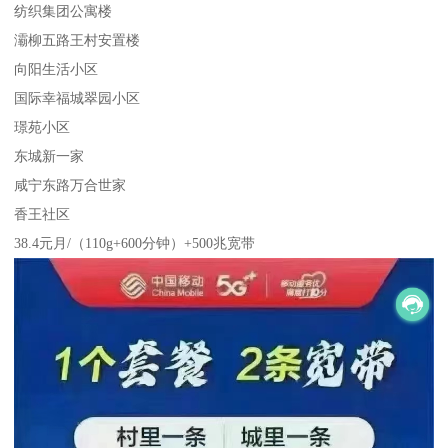
纺织集团公寓楼
灞柳五路王村安置楼
向阳生活小区
国际幸福城翠园小区
璟苑小区
东城新一家
咸宁东路万合世家
香王社区
38.4元月/（110g+600分钟）+500兆宽带