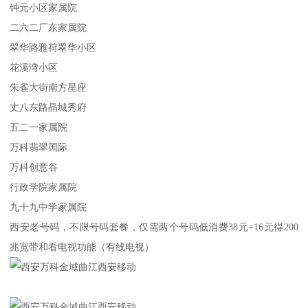
钟元小区家属院
二六二厂东家属院
翠华路雅荷翠华小区
花溪湾小区
朱雀大街南方星座
丈八东路晶城秀府
五二一家属院
万科翡翠国际
万科创意谷
行政学院家属院
九十九中学家属院
西安老号码，不限号码套餐，仅需两个号码低消费38元+16元得200
兆宽带和看电视功能（有线电视）