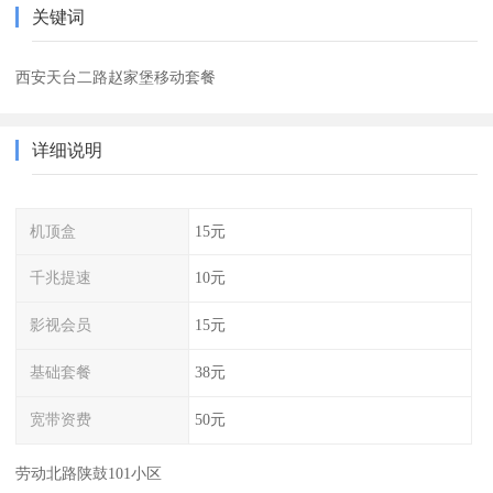
关键词
西安天台二路赵家堡移动套餐
详细说明
机顶盒
15元
千兆提速
10元
影视会员
15元
基础套餐
38元
宽带资费
50元
劳动北路陕鼓101小区