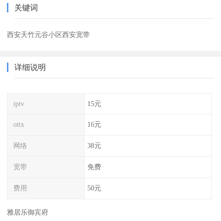
关键词
西安天竹元谷小区西安宽带
详细说明
iptv
15元
ottx
16元
网络
38元
宽带
免费
费用
50元
雅居乐御宾府