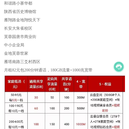
和谐路小寨华都
陕西省历史博物馆
雁翔路金地翔悦天下
长安大朱雀校区
芙蓉园唐市商业街
中小企业局
金地芙蓉世家
雁塔南路三爻村西区
月租82元包200分钟通话，180GB流量+1000兆宽带