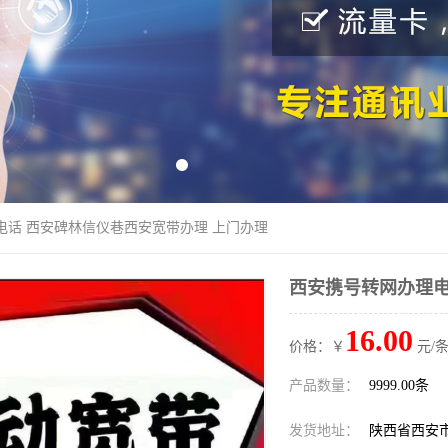
电话 西安碑林信仪巷西安宽带办理 上门办理
西安携号转网办理电
16.00
价格：￥
元/条
产品数量：
9999.00条
发货地址：
陕西省西安