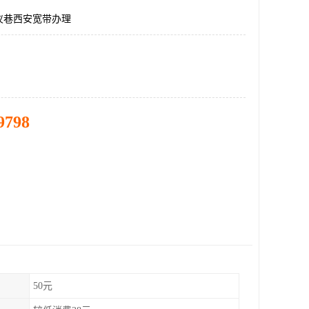
仪巷西安宽带办理
9798
50元