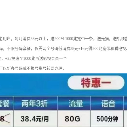
用户，每月消费58元以上，送200M-1000兆宽带一条，送光猫，送机顶
码，不限号码套餐，仅需两个号码低消费38元+16元得200兆宽带和看电
0兆，+25提速至1000兆再送影视会员一个
可以新办号码或不换号携号转网办理，