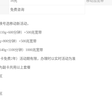
16元
移动加宽带
免费咨询
换号选移动新活动，
110g+600分钟）+500兆宽带
g+800分钟）+500兆宽带
40g+1100分钟）1000兆宽带
，副卡免费2年）活动期有限，办理时以实时活动为准
为副卡共用以上套餐
区
区