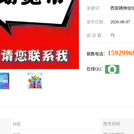
关键词：
西安碑林信
发布日期：
2026-08-07
阅 读 量：
75
1592996
销售电话：
在线QQ：
16元
携号转网