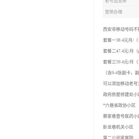
老号加宽带
宽带办理
西安非移动号码不
套餐一38.4元月/（
套餐二47.4元/月（
套餐三59.4元/月（1
（含0-4张副卡
可以添加移动老号
政府房屋修建处小
*六巷省政协小区
蔡家巷壹号医药小
卧龙巷机关小区
第二公司家属院