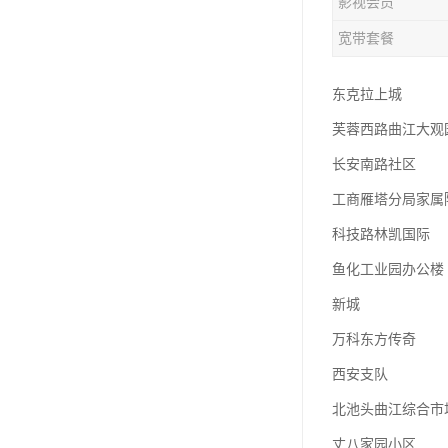
影视会员
宽带套餐
东克拉上城
芙蓉西路曲江大观
长安南路社区
工商雁塔分局家属
科技路林凯国际
鱼化工业园办公楼
新城
万科东方传奇
西安支队
北池头曲江综合市
丈八家园小区