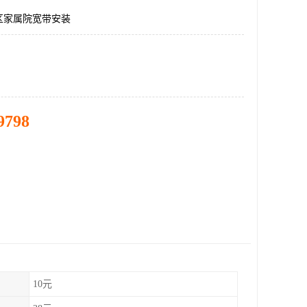
区家属院宽带安装
9798
10元